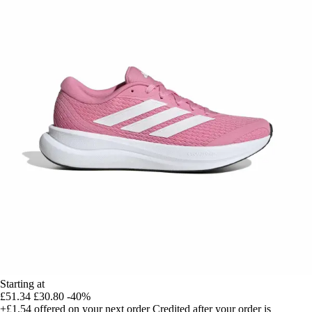
Starting at
£51.34
£30.80
-40%
+£1.54
offered on your next order
Credited after your order is