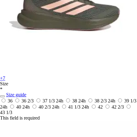
+7
Size
*
Size guide
36
36 2/3
37 1/3
24h
38
24h
38 2/3
24h
39 1/3
24h
40
24h
40 2/3
24h
41 1/3
24h
42
42 2/3
43 1/3
This field is required