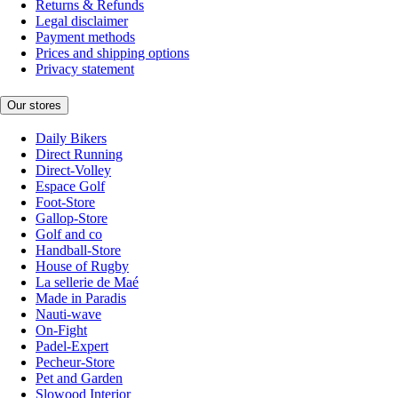
Returns & Refunds
Legal disclaimer
Payment methods
Prices and shipping options
Privacy statement
Our stores
Daily Bikers
Direct Running
Direct-Volley
Espace Golf
Foot-Store
Gallop-Store
Golf and co
Handball-Store
House of Rugby
La sellerie de Maé
Made in Paradis
Nauti-wave
On-Fight
Padel-Expert
Pecheur-Store
Pet and Garden
Slowood Interior