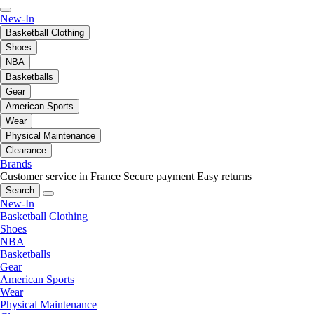
New-In
Basketball Clothing
Shoes
NBA
Basketballs
Gear
American Sports
Wear
Physical Maintenance
Clearance
Brands
Customer service in France
Secure payment
Easy returns
Search
New-In
Basketball Clothing
Shoes
NBA
Basketballs
Gear
American Sports
Wear
Physical Maintenance